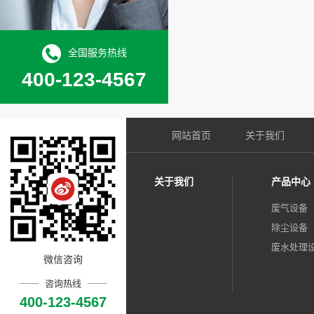
全国服务热线
400-123-4567
网站首页
关于我们
关于我们
产品中心
废气设备
除尘设备
废水处理
微信咨询
咨询热线
400-123-4567