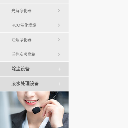
光解净化器
RCO催化燃烧
油烟净化器
活性炭吸附箱
除尘设备
废水处理设备