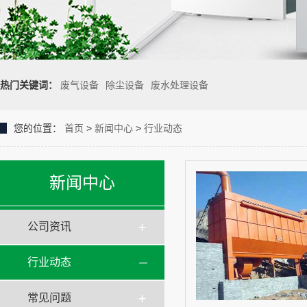
热门关键词：
废气设备
除尘设备
废水处理设备
您的位置：
首页
>
新闻中心
>
行业动态
新闻中心
公司资讯
行业动态
常见问题