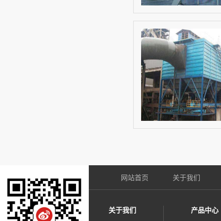
网站首页
关于我们
关于我们
产品中心