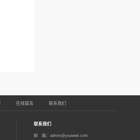
聘
在线留言
联系我们
联系我们
邮 箱：admin@youweb.com‬