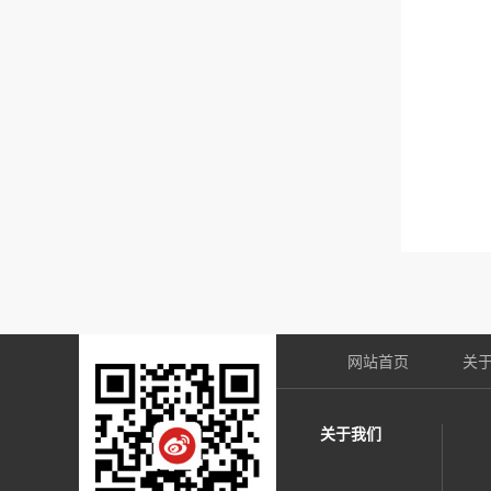
网站首页
关
关于我们