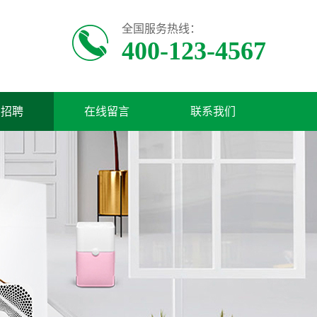
全国服务热线：
400-123-4567
才招聘
在线留言
联系我们