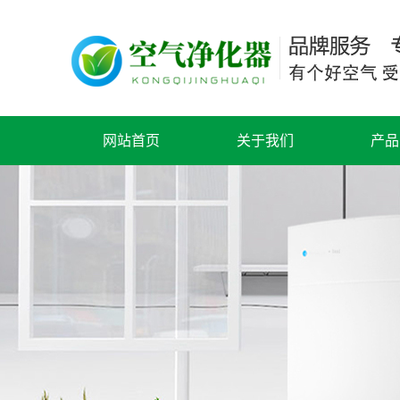
网站首页
关于我们
产品