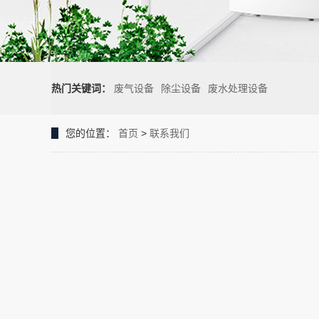
热门关键词：
废气设备
除尘设备
废水处理设备
您的位置：
首页
>
联系我们