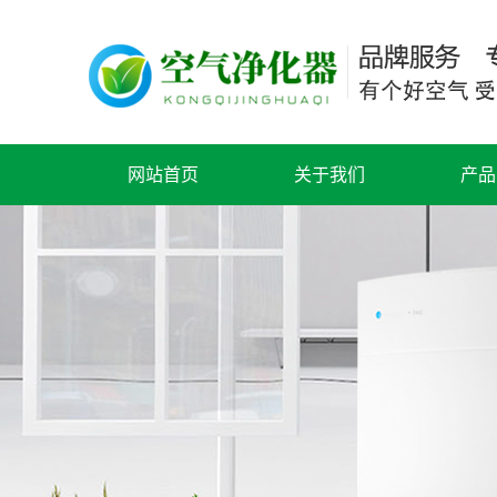
网站首页
关于我们
产品