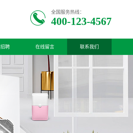
全国服务热线：
400-123-4567
才招聘
在线留言
联系我们