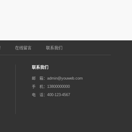
聘
在线留言
联系我们
联系我们
邮 箱：admin@youweb.com‬
手 机：13800000000
电 话：400-123-4567