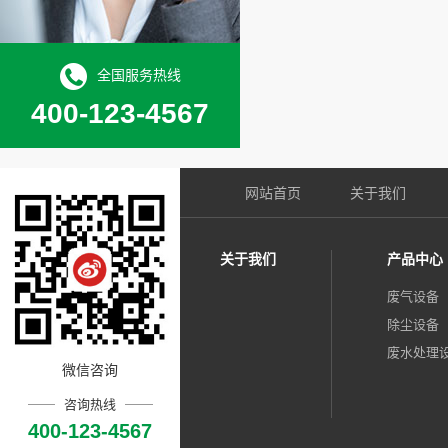
全国服务热线
400-123-4567
网站首页
关于我们
关于我们
产品中心
废气设备
除尘设备
废水处理
微信咨询
咨询热线
400-123-4567