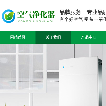
网站首页
关于我们
产品中心