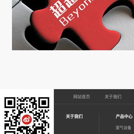
网站首页
关于我们
关于我们
产品中心
废气设备