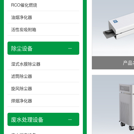
RCO催化燃烧
油烟净化器
活性炭吸附箱
除尘设备
产品
湿式水膜除尘器
滤筒除尘器
旋风除尘器
焊烟净化器
废水处理设备