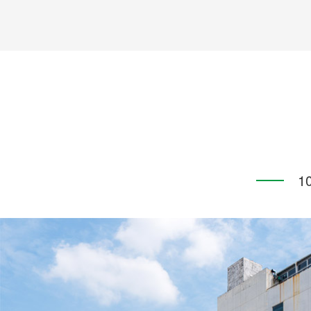
的烟粉尘浓度应低于...
1